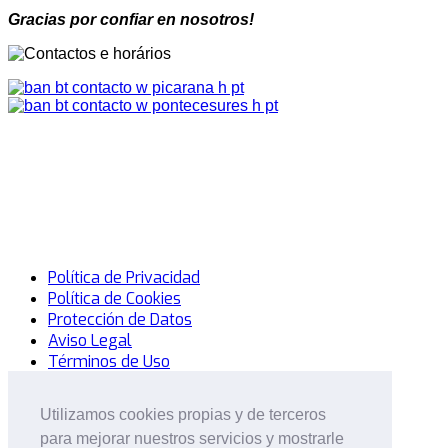
Gracias por confiar en nosotros!
Política de Privacidad
Política de Cookies
Protección de Datos
Aviso Legal
Términos de Uso
© 2014 Mercadillo Del Sofá. Todos los Derechos
Utilizamos cookies propias y de terceros
Utilizamos cookies propias y de terceros
Reservados.
Desarrollo: MatrizActiva
para mejorar nuestros servicios y mostrarle
para mejorar nuestros servicios y mostrarle