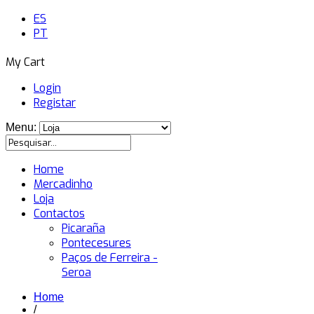
ES
PT
My Cart
Login
Registar
Menu:
Home
Mercadinho
Loja
Contactos
Picaraña
Pontecesures
Paços de Ferreira -
Seroa
Home
/